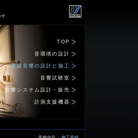
わせ
TOP
音環境の設計
建築音響の設計と施工
音響試験室
音響システム設計・販売
計測支援機器
業務内容
施工実績