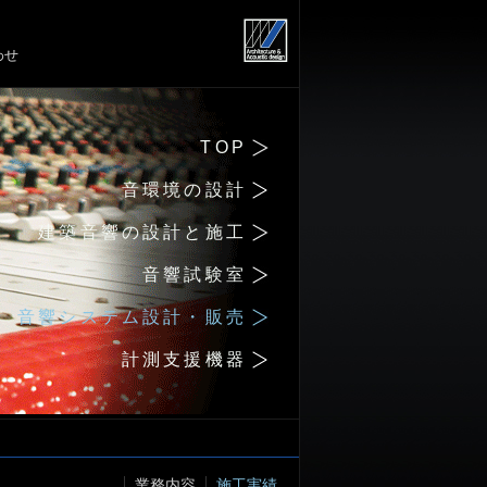
わせ
TOP
音環境の設計
建築音響の設計と施工
音響試験室
音響システム設計・販売
計測支援機器
業務内容
施工実績