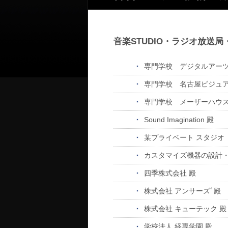
音楽STUDIO・ラジオ放送
専門学校 デジタルアーツ
専門学校 名古屋ビジュア
専門学校 メーザーハウス
Sound Imagination 殿
某プライベート スタジオ
カスタマイズ機器の設計
四季株式会社 殿
株式会社 アンサーズﾞ殿
株式会社 キューテック 殿
学校法人 経専学園 殿