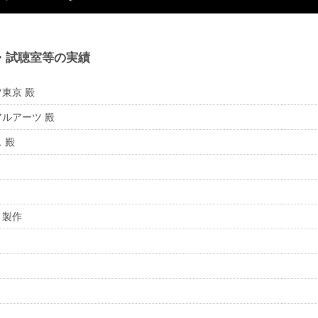
局・試聴室等の実績
東京 殿
ルアーツ 殿
 殿
・製作