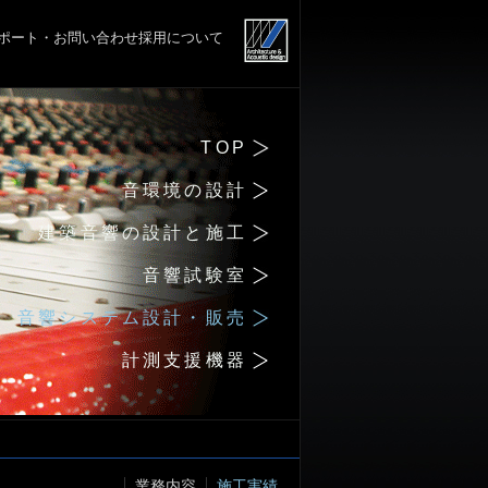
ポート・お問い合わせ
採用について
TOP
音環境の設計
建築音響の設計と施工
音響試験室
音響システム設計・販売
計測支援機器
業務内容
施工実績